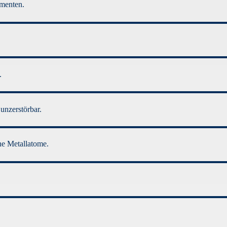
ementen.
.
unzerstörbar.
ne Metallatome.