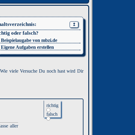
haltsverzeichnis:
↥
chtig oder falsch?
. Beispielaugabe von mbzi.de
. Eigene Aufgaben erstellen
Wie viele Versuche Du noch hast wird Dir
richtig
falsch
sse aller