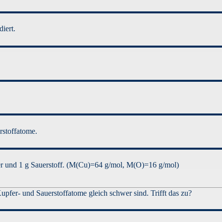
iert.
rstoffatome.
er und 1 g Sauerstoff. (M(Cu)=64 g/mol, M(O)=16 g/mol)
pfer- und Sauerstoffatome gleich schwer sind. Trifft das zu?