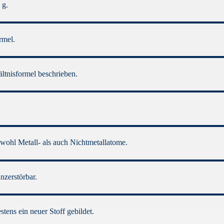
 g.
rmel.
ltnisformel beschrieben.
owohl Metall- als auch Nichtmetallatome.
zerstörbar.
tens ein neuer Stoff gebildet.