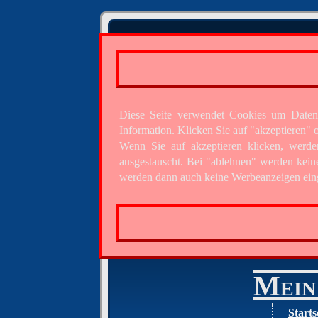
Diese Seite verwendet Cookies um Daten
Information. Klicken Sie auf "akzeptieren
Wenn Sie auf akzeptieren klicken, werde
ausgestauscht. Bei "ablehnen" werden kein
werden dann auch keine Werbeanzeigen eing
Mein 
Starts