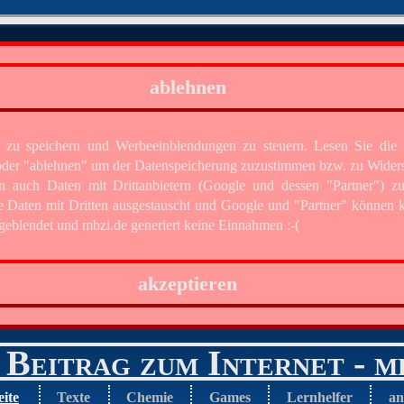
ablehnen
 zu speichern und Werbeeinblendungen zu steuern. Lesen Sie di
" oder "ablehnen" um der Datenspeicherung zuzustimmen bzw. zu Wider
n auch Daten mit Drittanbietern (Google und dessen "Partner") z
e Daten mit Dritten ausgestauscht und Google und "Partner" können k
eblendet und mbzi.de generiert keine Einnahmen :-(
akzeptieren
Beitrag zum Internet - m
eite
Texte
Chemie
Games
Lernhelfer
an