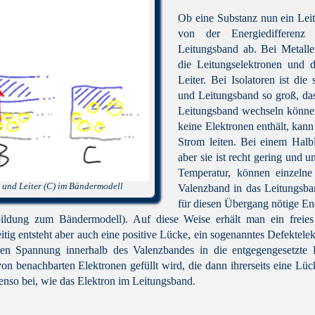
Ob eine Substanz nun ein Leiter
von der Energiedifferen
Leitungsband ab. Bei Metalle
die Leitungselektronen und d
Leiter. Bei Isolatoren ist di
und Leitungsband so groß, da
Leitungsband wechseln können
keine Elektronen enthält, kan
Strom leiten. Bei einem Halbl
aber sie ist recht gering und 
Temperatur, können einzelne
) und Leiter (C) im Bändermodell
Valenzband in das Leitungsba
für diesen Übergang nötige E
bbildung zum Bändermodell). Auf diese Weise erhält man ein freie
zeitig entsteht aber auch eine positive Lücke, ein sogenanntes Defektel
ren Spannung innerhalb des Valenzbandes in die entgegengesetzte 
n benachbarten Elektronen gefüllt wird, die dann ihrerseits eine Lüc
ebenso bei, wie das Elektron im Leitungsband.