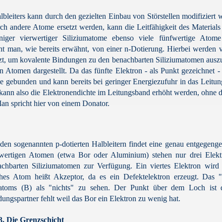
bleiters kann durch den gezielten Einbau von Störstellen modifiziert 
ch andere Atome ersetzt werden, kann die Leitfähigkeit des Materials 
niger vierwertiger Siliziumatome ebenso viele fünfwertige Atome
cht man, wie bereits erwähnt, von einer n-Dotierung. Hierbei werden v
zt, um kovalente Bindungen zu den benachbarten Siliziumatomen ausz
n Atomen dargestellt. Da das fünfte Elektron - als Punkt gezeichnet -
lose gebunden und kann bereits bei geringer Energiezufuhr in das Leitu
ann also die Elektronendichte im Leitungsband erhöht werden, ohne d
Man spricht hier von einem Donator.
den sogenannten p-dotierten Halbleitern findet eine genau entgegenge
iwertigen Atomen (etwa Bor oder Aluminium) stehen nur drei Elekt
achbarten Siliziumatomen zur Verfügung. Ein viertes Elektron wird a
ches Atom heißt Akzeptor, da es ein Defektelektron erzeugt. Das 
atoms (B) als "nichts" zu sehen. Der Punkt über dem Loch ist d
ungspartner fehlt weil das Bor ein Elektron zu wenig hat.
3.
Die Grenzschicht