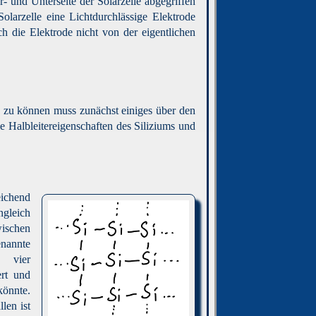
 und Unterseite der Solarzelle abgegriffen
olarzelle eine Lichtdurchlässige Elektrode
h die Elektrode nicht von der eigentlichen
 zu können muss zunächst einiges über den
Halbleitereigenschaften des Siliziums und
eichend
ngleich
wischen
enannte
n vier
ert und
könnte.
len ist