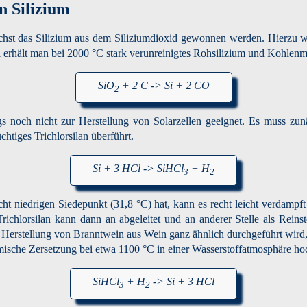
n Silizium
chst das Silizium aus dem Siliziumdioxid gewonnen werden. Hierzu w
 erhält man bei 2000 °C stark verunreinigtes Rohsilizium und Kohlen
SiO
+ 2 C -> Si + 2 CO
2
s noch nicht zur Herstellung von Solarzellen geeignet. Es muss zun
chtiges Trichlorsilan überführt.
Si + 3 HCl -> SiHCl
+ H
3
2
ht niedrigen Siedepunkt (31,8 °C) hat, kann es recht leicht verdamp
richlorsilan kann dann an abgeleitet und an anderer Stelle als Reins
er Herstellung von Branntwein aus Wein ganz ähnlich durchgeführt wird,
mische Zersetzung bei etwa 1100 °C in einer Wasserstoffatmosphäre h
SiHCl
+ H
-> Si + 3 HCl
3
2