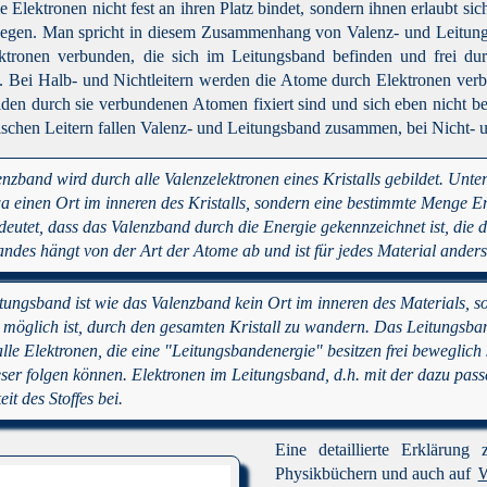
e Elektronen nicht fest an ihren Platz bindet, sondern ihnen erlaubt sic
wegen. Man spricht in diesem Zusammenhang von Valenz- und Leitun
tronen verbunden, die sich im Leitungsband befinden und frei du
 Bei Halb- und Nichtleitern werden die Atome durch Elektronen ver
eiden durch sie verbundenen Atomen fixiert sind und sich eben nicht 
schen Leitern fallen Valenz- und Leitungsband zusammen, bei Nicht- un
nzband wird durch alle Valenzelektronen eines Kristalls gebildet. Unt
wa einen Ort im inneren des Kristalls, sondern eine bestimmte Menge En
eutet, dass das Valenzband durch die Energie gekennzeichnet ist, die d
ndes hängt von der Art der Atome ab und ist für jedes Material anders
ungsband ist wie das Valenzband kein Ort im inneren des Materials, s
 möglich ist, durch den gesamten Kristall zu wandern. Das Leitungsba
alle Elektronen, die eine "Leitungsbandenergie" besitzen frei beweglic
er folgen können. Elektronen im Leitungsband, d.h. mit der dazu pass
eit des Stoffes bei.
Eine detaillierte Erklärung
Physikbüchern und auch auf
W