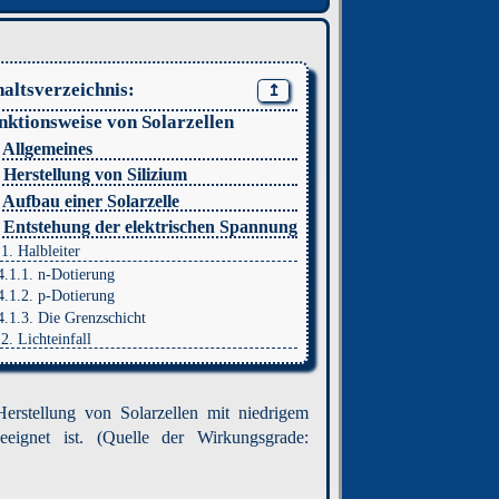
haltsverzeichnis:
↥
nktionsweise von Solarzellen
. Allgemeines
. Herstellung von Silizium
. Aufbau einer Solarzelle
. Entstehung der elektrischen Spannung
.1. Halbleiter
4.1.1. n-Dotierung
4.1.2. p-Dotierung
4.1.3. Die Grenzschicht
.2. Lichteinfall
rstellung von Solarzellen mit niedrigem
ignet ist. (Quelle der Wirkungsgrade: