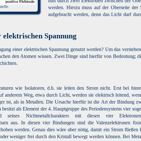
nun durch zwei Elektroden zwischen der Ober-
zelle.
werden. Hierzu muss auf der Oberseite der S
aufgebracht werden, denn das Licht darf durc
 elektrischen Spannung
ugung einer elektrischen Spannung genutzt werden? Um das verstehen
hen den Atomen wissen. Zwei Dinge sind hierfür von Bedeutung; die 
chichten.
raturen wie Isolatoren, d.h. sie leiten den Strom nicht. Erst bei hinr
uf anderem Weg, etwa durch Licht, werden sie elektrisch leitend, wen
nger ist, als in Metallen. Die Ursache hierfür ist die Art der Bindung z
 besitzt als Element der 4. Hauptgruppe des Periodensystems vier sog
nd seines Nichtmetallcharakters mit diesen vier Elektrone
arn aus. In diesen vier Bindungen sind die Valenzelektronen fixi
hoben werden. Genau dies wäre aber nötig, damit ein Strom fließen 
oder weniger frei durch den Kristall bewegt werden können. Bei Metal