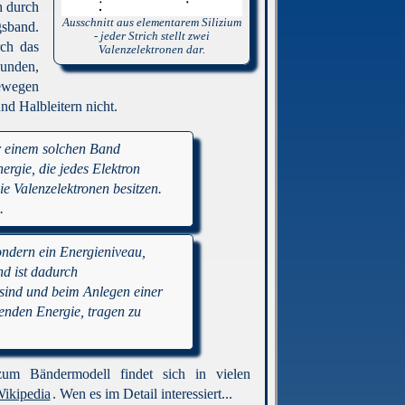
h durch
Ausschnitt aus elementarem Silizium
gsband.
- jeder Strich stellt zwei
rch das
Valenzelektronen dar.
bunden,
bewegen
d Halbleitern nicht.
er einem solchen Band
ergie, die jedes Elektron
ie Valenzelektronen besitzen.
.
ondern ein Energieniveau,
nd ist dadurch
h sind und beim Anlegen einer
enden Energie, tragen zu
 zum Bändermodell findet sich in vielen
ikipedia
. Wen es im Detail interessiert...