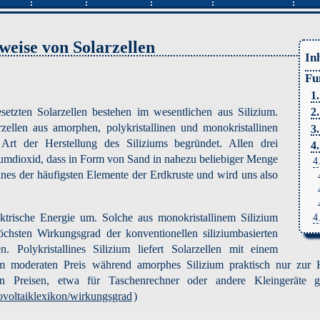
weise von Solarzellen
In
Fu
1
setzten Solarzellen bestehen im wesentlichen aus Silizium.
2
zellen aus amorphen, polykristallinen und monokristallinen
3
Art der Herstellung des Siliziums begründet. Allen drei
4
iumdioxid, dass in Form von Sand in nahezu beliebiger Menge
4
eines der häufigsten Elemente der Erdkruste und wird uns also
4
ktrische Energie um. Solche aus monokristallinem Silizium
chsten Wirkungsgrad der konventionellen siliziumbasierten
. Polykristallines Silizium liefert Solarzellen mit einem
moderaten Preis während amorphes Silizium praktisch nur zur He
Preisen, etwa für Taschenrechner oder andere Kleingeräte gee
ovoltaiklexikon/wirkungsgrad
)