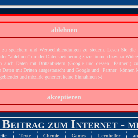
ablehnen
 zu speichern und Werbeeinblendungen zu steuern. Lesen Sie di
" oder "ablehnen" um der Datenspeicherung zuzustimmen bzw. zu Wider
n auch Daten mit Drittanbietern (Google und dessen "Partner") z
e Daten mit Dritten ausgestauscht und Google und "Partner" können k
eblendet und mbzi.de generiert keine Einnahmen :-(
akzeptieren
Beitrag zum Internet - m
eite
Texte
Chemie
Games
Lernhelfer
an